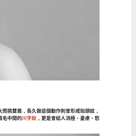
大而挑雙眉，長久做這個動作則會形成抬頭紋，
眉毛中間的
川字紋
，更是會給人消極、憂慮、愁