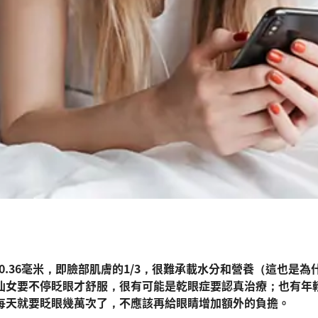
3-0.36毫米，即臉部肌膚的1/3，很難承載水分和營養（這也
仙女要不停眨眼才舒服，很有可能是乾眼症要認真治療；也有年
每天就要眨眼幾萬次了，不應該再給眼睛增加額外的負擔。