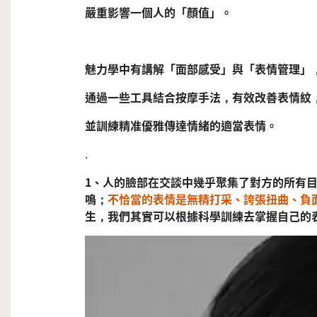
嚴重
影響
一個人
的「
顏值」
。
魅力學中有講解「面部感受」與「表情管理」
通過一些工具結合按摩手法，有效改善表情紋
並訓練精准優雅傳達情緒的適當表情。
.
1、
人的臉部在交談中幾乎聚集了對方的所有
鳴；
不恰當的表情是無精打采、誇張扭曲、負
生，我們其實可以根據科學訓練去掌握自己的