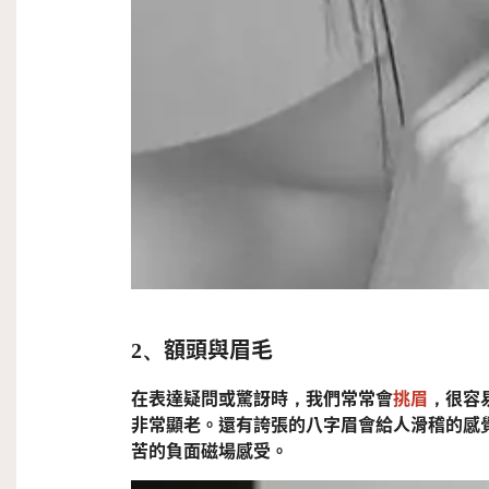
額頭與眉毛
2、
在表達疑問或驚訝時，我們常常會
挑眉
，很容
非常顯老。還有誇張的八字眉會給人滑稽的感
苦的負面磁場感受。